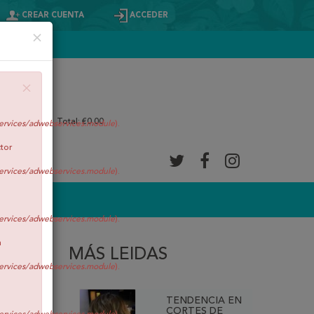
CREAR CUENTA
ACCEDER
×
×
0
Artículos
Total:
€0,00
ervices/adwebservices.module
).
ctor
ervices/adwebservices.module
).
ervices/adwebservices.module
).
n
MÁS LEIDAS
ervices/adwebservices.module
).
TENDENCIA EN
CORTES DE