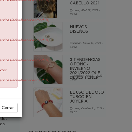
ervices/adwebservices.module
).
CABELLO 2021
Lunes, Abril 19, 2021 -
09:10
ervices/adwebservices.module
).
NUEVOS
DISEÑOS
ervices/adwebservices.module
).
Sábado, Enero 16, 2021 -
13:12
3 TENDENCIAS
ervices/adwebservices.module
).
OTOÑO-
INVIERNO
uctor
2021/2022 QUE
Miércoles, Julio 27, 2022 -
DEBES TENER
18:30
ervices/adwebservices.module
).
EL USO DEL OJO
TURCO EN
JOYERÍA
Cerrar
Lunes, Octubre 31, 2022 -
09:01
ndo,
vos