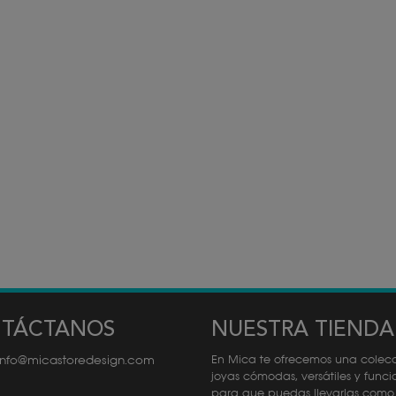
TÁCTANOS
NUESTRA TIENDA
info@micastoredesign.com
En Mica te ofrecemos una colec
joyas cómodas, versátiles y funci
para que puedas llevarlas como