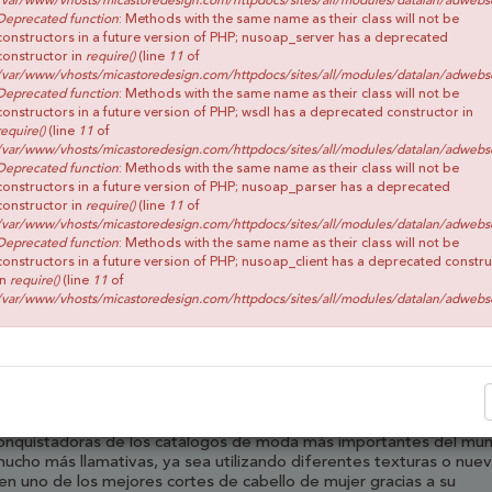
/var/www/vhosts/micastoredesign.com/httpdocs/sites/all/modules/datalan/adwebs
Deprecated function
: Methods with the same name as their class will not be
constructors in a future version of PHP; nusoap_server has a deprecated
constructor in
require()
(line
11
of
/var/www/vhosts/micastoredesign.com/httpdocs/sites/all/modules/datalan/adwebs
Deprecated function
: Methods with the same name as their class will not be
constructors in a future version of PHP; wsdl has a deprecated constructor in
require()
(line
11
of
/var/www/vhosts/micastoredesign.com/httpdocs/sites/all/modules/datalan/adwebs
Deprecated function
: Methods with the same name as their class will not be
constructors in a future version of PHP; nusoap_parser has a deprecated
constructor in
require()
(line
11
of
/var/www/vhosts/micastoredesign.com/httpdocs/sites/all/modules/datalan/adwebs
Deprecated function
: Methods with the same name as their class will not be
constructors in a future version of PHP; nusoap_client has a deprecated constr
in
require()
(line
11
of
RTES DE CABELLO 2021
/var/www/vhosts/micastoredesign.com/httpdocs/sites/all/modules/datalan/adwebs
are
Post
Share
elena han siendo tendencia durante muchos años y 2021 no es la
conquistadoras de los catálogos de moda más importantes del mu
cho más llamativas, ya sea utilizando diferentes texturas o nue
en uno de los mejores cortes de cabello de mujer gracias a su