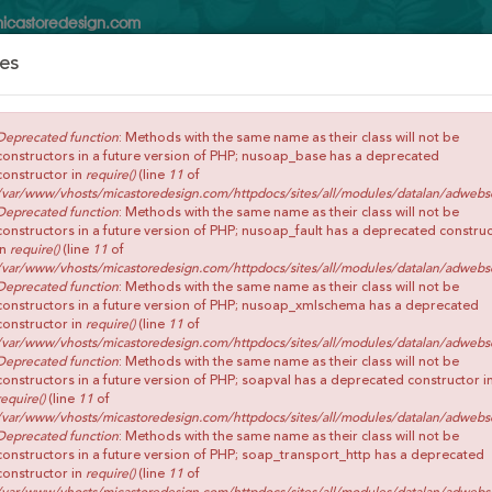
icastoredesign.com
es
ENVÍOS GRATIS A PARTIR DE 65€
Deprecated function
: Methods with the same name as their class will not be
constructors in a future version of PHP; nusoap_base has a deprecated
Buscar
constructor in
require()
(line
11
of
/var/www/vhosts/micastoredesign.com/httpdocs/sites/all/modules/datalan/adwebs
Deprecated function
: Methods with the same name as their class will not be
constructors in a future version of PHP; nusoap_fault has a deprecated constru
ONTACTO
in
require()
(line
11
of
/var/www/vhosts/micastoredesign.com/httpdocs/sites/all/modules/datalan/adwebs
Deprecated function
: Methods with the same name as their class will not be
constructors in a future version of PHP; nusoap_xmlschema has a deprecated
constructor in
require()
(line
11
of
/var/www/vhosts/micastoredesign.com/httpdocs/sites/all/modules/datalan/adwebs
Deprecated function
: Methods with the same name as their class will not be
constructors in a future version of PHP; soapval has a deprecated constructor i
require()
(line
11
of
/var/www/vhosts/micastoredesign.com/httpdocs/sites/all/modules/datalan/adwebs
Deprecated function
: Methods with the same name as their class will not be
constructors in a future version of PHP; soap_transport_http has a deprecated
constructor in
require()
(line
11
of